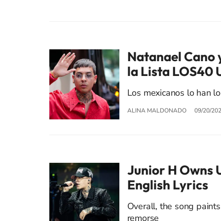
Natanael Cano y 
la Lista LOS40
Los mexicanos lo han lo
ALINA MALDONADO
09/20/20
Junior H Owns U
English Lyrics
Overall, the song paint
remorse