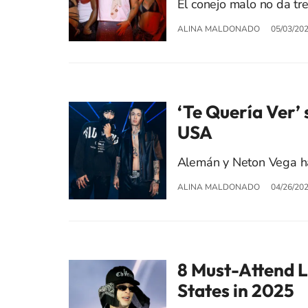
El conejo malo no da tr
ALINA MALDONADO
05/03/20
‘Te Quería Ver’ 
USA
Alemán y Neton Vega han
ALINA MALDONADO
04/26/20
8 Must-Attend La
States in 2025