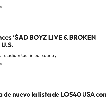
25
unces ‘$AD BOYZ LIVE & BROKEN
 U.S.
jor stadium tour in our country
25
a de nuevo la lista de LOS40 USA con