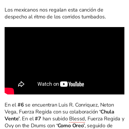
Los mexicanos nos regalan esta canción de
despecho al ritmo de los corridos tumbados.
En el
#6
se encuentran Luis R. Conriquez, Neton
Vega, Fuerza Regida con su colaboración
‘Chula
Vente’
. En el
#7
han subido
Blessd
, Fuerza Regida y
Ovy on the Drums con
‘Como Oreo’
, seguido de