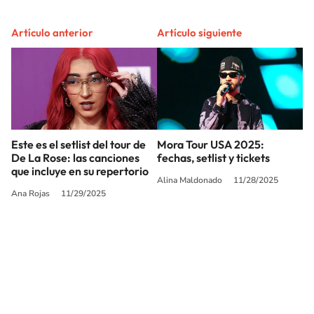
Artículo anterior
Artículo siguiente
Este es el setlist del tour de
Mora Tour USA 2025:
De La Rose: las canciones
fechas, setlist y tickets
que incluye en su repertorio
Alina Maldonado
11/28/2025
Ana Rojas
11/29/2025
SIGUE A
LOS40 USA
©PRISA MEDIA USA, INC. All rights reserved.
PRISA MEDIA USA, INC, expressly reserves the right to reproduce and use the
works and other services accessible from this website by machine-readable