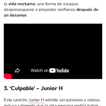
la
vida nocturna
: una forma de escapar,
despreocuparse o proyectar confianza
después de
un desamor
.
3. ‘Culpable’
–
Junior H
Esta canción,
Junior H
admite ser posesivo y celoso,
incluso sabiendo que la otra persona podría haber