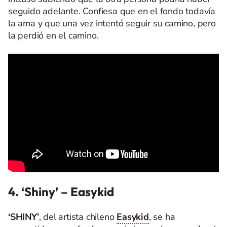
seguido adelante. Confiesa que en el fondo todavía
la ama y que una vez intentó seguir su camino, pero
la perdió en el camino.
4. ‘Shiny’
–
Easykid
‘SHINY’
, del artista chileno
Easykid
, se ha