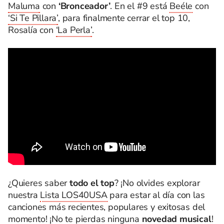
Maluma
con
‘Bronceador’
. En el #9 está
Beéle
con
‘Si Te Pillara’
, para finalmente cerrar el top 10,
Rosalía con
‘La Perla’
.
¿Quieres saber
todo el top
? ¡No olvides explorar
nuestra
Lista LOS40USA
para estar al día con las
canciones más recientes, populares y exitosas del
momento! ¡No te pierdas ninguna
novedad musical
!