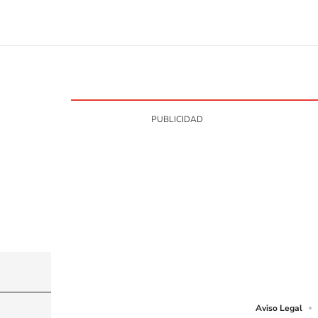
©PRISA MEDIA USA, INC. All rights reserved.
PRISA MEDIA USA, INC, expressly reserves the righ
Aviso Legal