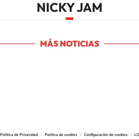
NICKY JAM
MÁS NOTICIAS
SIGUE A
LOS40 USA
t to reproduce and use the works and other services accessible from this website b
Política de Privacidad
Política de cookies
Configuración de cookies
LO