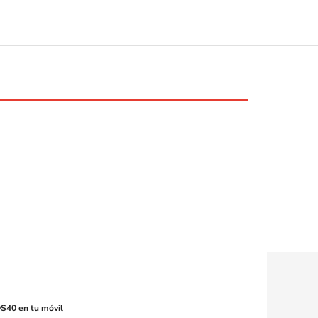
y machine-readable media or other suitable means.
S40 en tu móvil