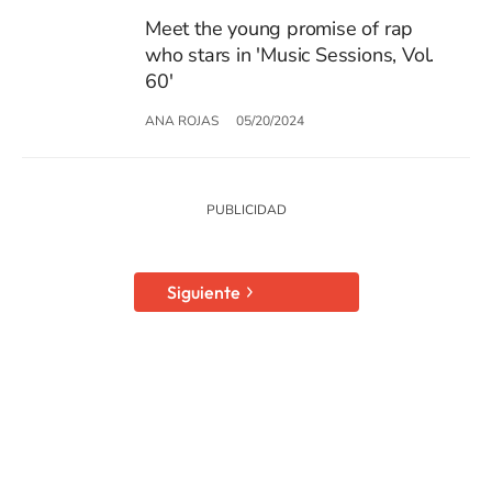
Meet the young promise of rap
who stars in 'Music Sessions, Vol.
60'
ANA ROJAS
05/20/2024
Siguiente
SIGUE A
LOS40 USA
©PRISA MEDIA USA, INC. All rights reserved.