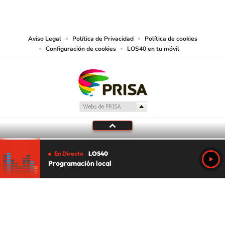
PRISA MEDIA USA, INC, expressly reserves the right to reproduce and use the
works and other services accessible from this website by machine-readable
media or other suitable means.
Aviso Legal
Política de Privacidad
Política de cookies
Configuración de cookies
LOS40 en tu móvil
En Directo
LOS40
Programación local
Tu audio se ha acabado.
Te redirigiremos al directo.