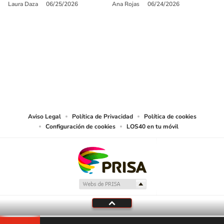
Laura Daza
06/25/2026
Ana Rojas
06/24/2026
SIGUE A
LOS40 USA
©PRISA MEDIA USA, INC. All rights reserved.
PRISA MEDIA USA, INC, expressly reserves the right to reproduce and use the
works and other services accessible from this website by machine-readable
media or other suitable means.
Aviso Legal
Política de Privacidad
Política de cookies
Configuración de cookies
LOS40 en tu móvil