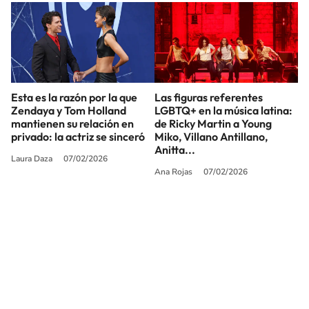
Esta es la razón por la que
Las figuras referentes
Zendaya y Tom Holland
LGBTQ+ en la música latina:
mantienen su relación en
de Ricky Martin a Young
privado: la actriz se sinceró
Miko, Villano Antillano,
Anitta...
Laura Daza
07/02/2026
Ana Rojas
07/02/2026
SIGUE A
LOS40 USA
©PRISA MEDIA USA, INC. All rights reserved.
PRISA MEDIA USA, INC, expressly reserves the right to reproduce and use the
works and other services accessible from this website by machine-readable
media or other suitable means.