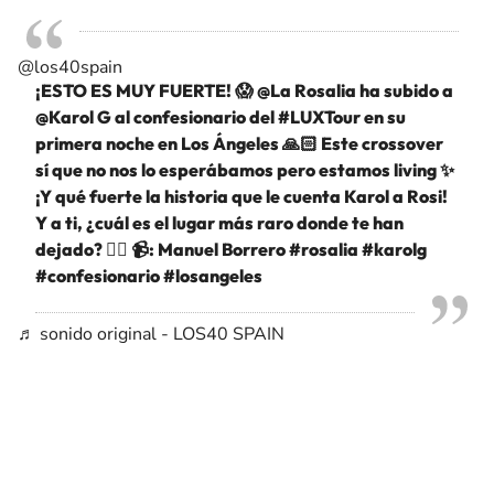
@los40spain
¡ESTO ES MUY FUERTE! 😱 @La Rosalia ha subido a
@Karol G al confesionario del
#LUXTour
en su
primera noche en Los Ángeles 🙏🏻 Este crossover
sí que no nos lo esperábamos pero estamos living ✨
¡Y qué fuerte la historia que le cuenta Karol a Rosi!
Y a ti, ¿cuál es el lugar más raro donde te han
dejado? 👇🏼 📹: Manuel Borrero
#rosalia
#karolg
#confesionario
#losangeles
♬ sonido original - LOS40 SPAIN