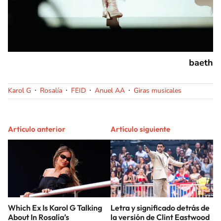
baeth
Karol G
Rosalía
FEID
Anuel AA
Giras musicales
Artículo anterior
Artículo siguiente
Which Ex Is Karol G Talking
Letra y significado detrás de
About In Rosalía’s
la versión de Clint Eastwood