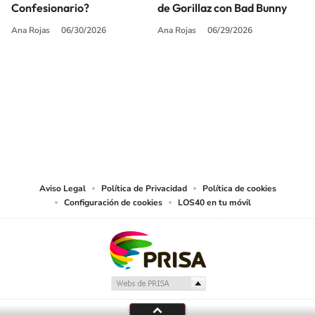
Confesionario?
de Gorillaz con Bad Bunny
Ana Rojas
06/30/2026
Ana Rojas
06/29/2026
SIGUE A
LOS40 USA
©PRISA MEDIA USA, INC. All rights reserved.
PRISA MEDIA USA, INC, expressly reserves the right to reproduce and use the
works and other services accessible from this website by machine-readable
media or other suitable means.
Aviso Legal
Política de Privacidad
Política de cookies
Configuración de cookies
LOS40 en tu móvil