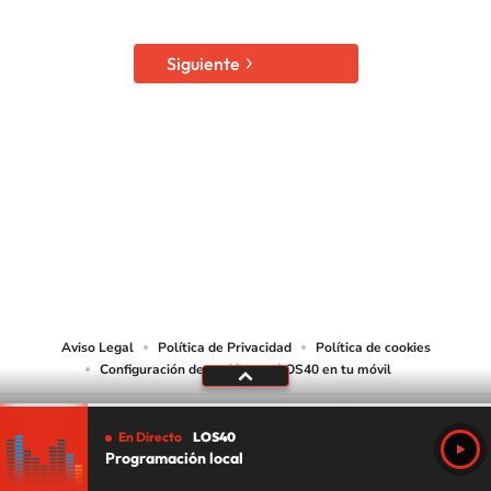
Siguiente
SIGUE A
LOS40 USA
©PRISA MEDIA USA, INC. All rights reserved.
PRISA MEDIA USA, INC, expressly reserves the right to reproduce and use the
works and other services accessible from this website by machine-readable
media or other suitable means.
Aviso Legal
Política de Privacidad
Política de cookies
Configuración de cookies
LOS40 en tu móvil
En Directo
LOS40
Programación local