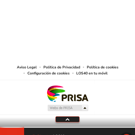
SIGUE A
LOS40 USA
©PRISA MEDIA USA, INC. All rights reserved.
PRISA MEDIA USA, INC, expressly reserves the right to reproduce and use the
works and other services accessible from this website by machine-readable
media or other suitable means.
Aviso Legal
Política de Privacidad
Política de cookies
Configuración de cookies
LOS40 en tu móvil