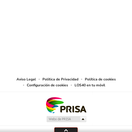
SIGUE A
LOS40 USA
©PRISA MEDIA USA, INC. All rights reserved.
PRISA MEDIA USA, INC, expressly reserves the right to reproduce and use the
works and other services accessible from this website by machine-readable
media or other suitable means.
Aviso Legal
Política de Privacidad
Política de cookies
Configuración de cookies
LOS40 en tu móvil