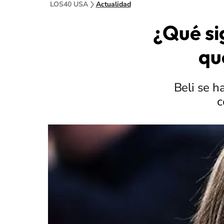
LOS40 USA
Actualidad
¿Qué si
qu
Beli se h
c