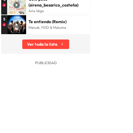
(sirena_besarico_costeña)
Aria Vega
5
Te entiendo (Remix)
Maisak, FEID & Maluma
Ver toda la lista