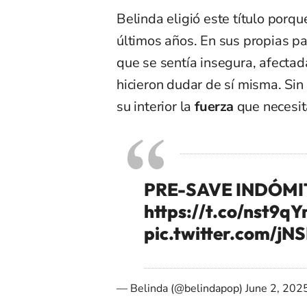
Belinda eligió este título porqu
últimos años. En sus propias p
que se sentía insegura, afectad
hicieron dudar de sí misma. Si
su interior la
fuerza
que necesit
PRE-SAVE INDÓMIT
https://t.co/nst9q
pic.twitter.com/jN
— Belinda (@belindapop)
June 2, 202