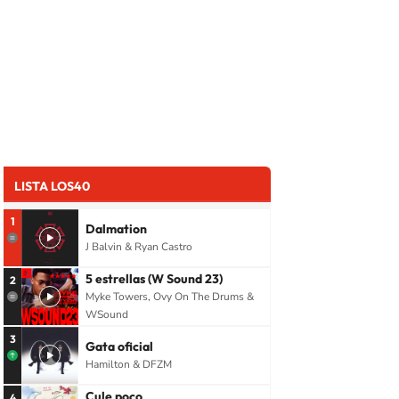
LISTA LOS40
1
Dalmation
J Balvin & Ryan Castro
5 estrellas (W Sound 23)
2
Myke Towers, Ovy On The Drums &
WSound
3
Gata oficial
Hamilton & DFZM
Cule poco
4