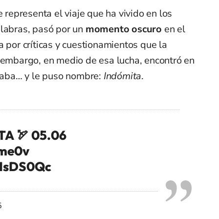
e representa el viaje que ha vivido en los
alabras, pasó por un
momento oscuro
en el
a por críticas y cuestionamientos que la
n embargo, en medio de esa lucha, encontró en
aba… y le puso nombre:
Indómita
.
A 🏹 05.06
Yme0v
SIsDS0Qc
5