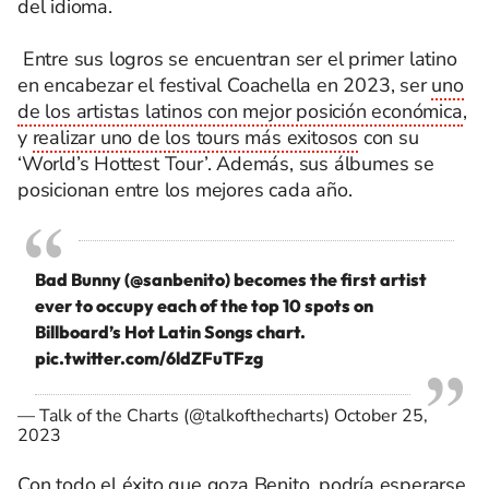
del idioma.
Entre sus logros se encuentran ser el primer latino
en encabezar el festival Coachella en 2023, ser
uno
de los artistas latinos con mejor posición económica
,
y
realizar uno de los tours más exitosos
con su
‘World’s Hottest Tour’. Además, sus álbumes se
posicionan entre los mejores cada año.
Bad Bunny (
@sanbenito
) becomes the first artist
ever to occupy each of the top 10 spots on
Billboard’s Hot Latin Songs chart.
pic.twitter.com/6ldZFuTFzg
— Talk of the Charts (@talkofthecharts)
October 25,
2023
Con todo el éxito que goza Benito, podría esperarse