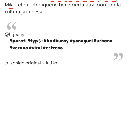
Miko
, el puertorriqueño tiene cierta atracción con la
cultura japonesa.
@liljeday
#parati
#fypシ
#badbunny
#yonaguni
#urbano
#verano
#viral
#estreno
♬ sonido original - Julián