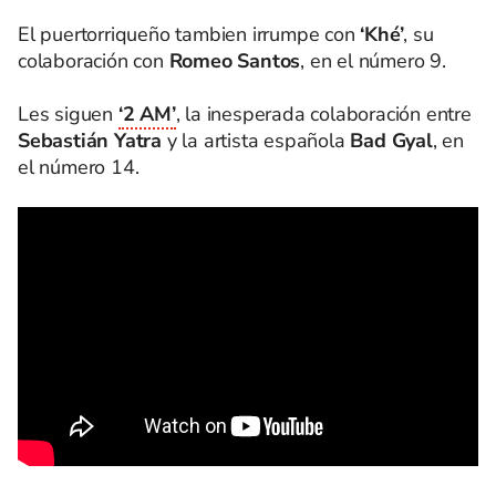
El puertorriqueño tambien irrumpe con
‘Khé’
, su
colaboración con
Romeo Santos
, en el número 9.
Les siguen
‘2 AM’
, la inesperada colaboración entre
Sebastián Yatra
y la artista española
Bad Gyal
, en
el número 14.