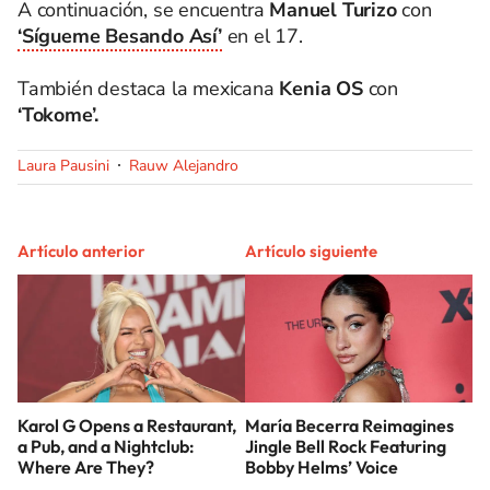
A continuación, se encuentra
Manuel Turizo
con
‘Sígueme Besando Así’
en el 17.
También destaca la mexicana
Kenia OS
con
‘Tokome’.
Laura Pausini
Rauw Alejandro
Artículo anterior
Artículo siguiente
Karol G Opens a Restaurant,
María Becerra Reimagines
a Pub, and a Nightclub:
Jingle Bell Rock Featuring
Where Are They?
Bobby Helms’ Voice