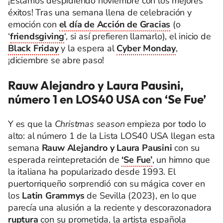
¡Estamos despidiendo noviembre con los mejores
éxitos! Tras una semana llena de celebración y
emoción con
el día de Acción de Gracias
(o
‘
friendsgiving
‘, si así prefieren llamarlo), el inicio de
Black Friday
y la espera al
Cyber Monday
,
¡diciembre se abre paso!
Rauw Alejandro y Laura Pausini,
número 1 en LOS40 USA con ‘Se Fue’
Y es que la
Christmas season
empieza por todo lo
alto: al número 1 de la Lista LOS40 USA llegan esta
semana
Rauw Alejandro y Laura Pausini
con su
esperada reintepretación de
‘Se Fue’
, un himno que
la italiana ha popularizado desde 1993. El
puertorriqueño sorprendió con su mágica cover en
los
Latin Grammys
de Sevilla (2023), en lo que
parecía una alusión a la reciente y descorazonadora
ruptura
con su prometida, la artista española