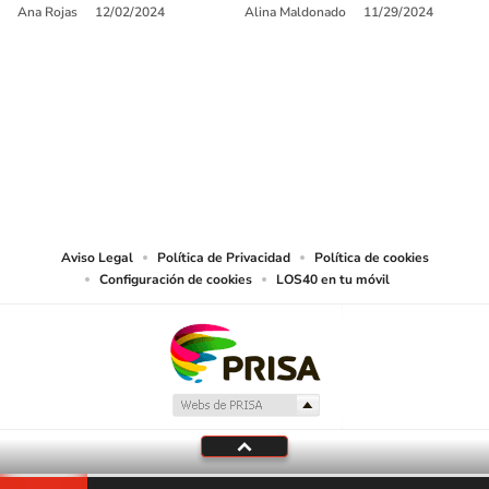
Ana Rojas
12/02/2024
Alina Maldonado
11/29/2024
SIGUE A
LOS40 USA
©PRISA MEDIA USA, INC. All rights reserved.
PRISA MEDIA USA, INC, expressly reserves the right to reproduce and use the
works and other services accessible from this website by machine-readable
media or other suitable means.
Aviso Legal
Política de Privacidad
Política de cookies
Configuración de cookies
LOS40 en tu móvil