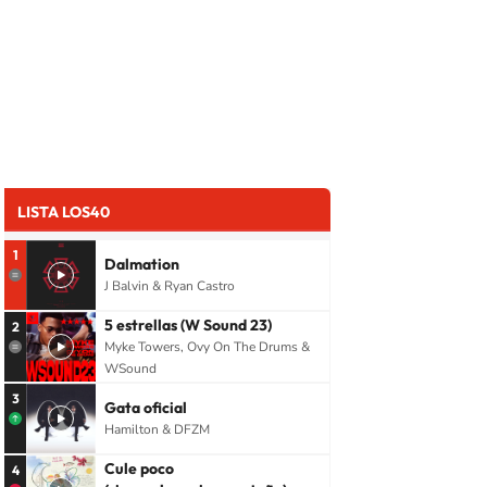
LISTA LOS40
1
Dalmation
J Balvin & Ryan Castro
5 estrellas (W Sound 23)
2
Myke Towers, Ovy On The Drums &
WSound
3
Gata oficial
Hamilton & DFZM
Cule poco
4