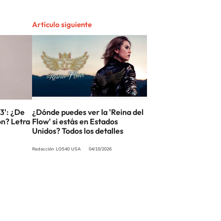
Artículo siguiente
3': ¿De
¿Dónde puedes ver la 'Reina del
ón? Letra
Flow' si estás en Estados
Unidos? Todos los detalles
Redacción LOS40 USA
04/15/2026
SIGUE A
LOS40 USA