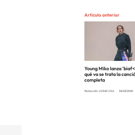
Artículo anterior
Young Miko lanza 'biaf<
qué va se trata la canci
completa
Redacción LOS40 USA
04/16/2026
©PRISA MEDIA USA, INC. All rights reserved.