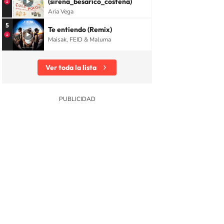
(sirena_besarico_costeña)
Aria Vega
5
Te entiendo (Remix)
Maisak, FEID & Maluma
Ver toda la lista