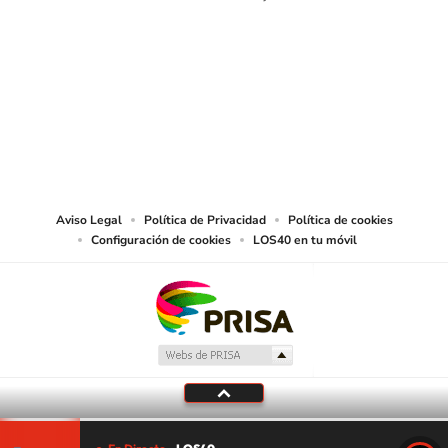
SIGUE A
LOS40 USA
©PRISA MEDIA USA, INC. All rights reserved.
PRISA MEDIA USA, INC, expressly reserves the right to reproduce and use the
works and other services accessible from this website by machine-readable
media or other suitable means.
Aviso Legal
Política de Privacidad
Política de cookies
Configuración de cookies
LOS40 en tu móvil