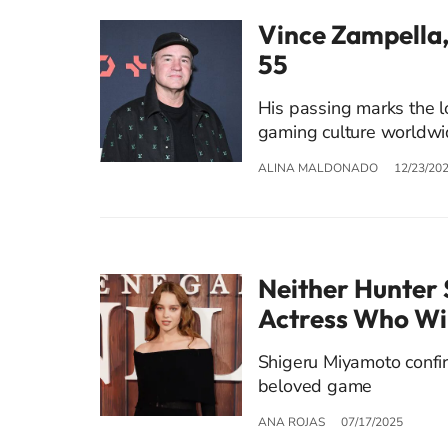
Vince Zampella, 
55
His passing marks the 
gaming culture worldw
ALINA MALDONADO
12/23/20
Neither Hunter 
Actress Who Wil
Shigeru Miyamoto confirm
beloved game
ANA ROJAS
07/17/2025