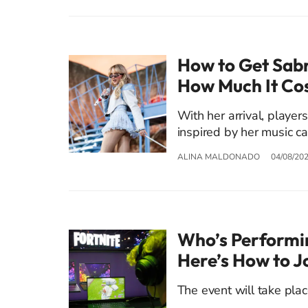
How to Get Sabr
How Much It Co
With her arrival, player
inspired by her music ca
ALINA MALDONADO
04/08/20
Who’s Performing
Here’s How to J
The event will take pl