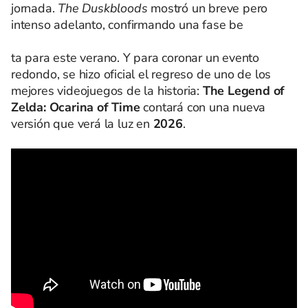
jornada.
The Duskbloods
mostró un breve pero
intenso adelanto, confirmando una fase be
ta para este verano. Y para coronar un evento
redondo, se hizo oficial el regreso de uno de los
mejores videojuegos de la historia:
The Legend of
Zelda: Ocarina of Time
contará con una nueva
versión que verá la luz en
2026
.