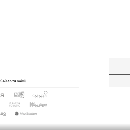
y machine-readable media or other suitable means.
S40 en tu móvil