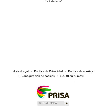
SIGUE A
LOS40 USA
©PRISA MEDIA USA, INC. All rights reserved.
PRISA MEDIA USA, INC, expressly reserves the right to reproduce and use the
works and other services accessible from this website by machine-readable
media or other suitable means.
Aviso Legal
Política de Privacidad
Política de cookies
Configuración de cookies
LOS40 en tu móvil