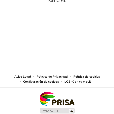
SIGUE A
LOS40 USA
©PRISA MEDIA USA, INC. All rights reserved.
PRISA MEDIA USA, INC, expressly reserves the right to reproduce and use the
works and other services accessible from this website by machine-readable
media or other suitable means.
Aviso Legal
Política de Privacidad
Política de cookies
Configuración de cookies
LOS40 en tu móvil