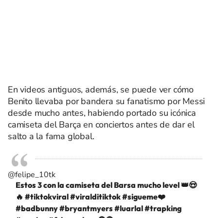
En videos antiguos, además, se puede ver cómo
Benito llevaba por bandera su fanatismo por Messi
desde mucho antes, habiendo portado su icónica
camiseta del Barça en conciertos antes de dar el
salto a la fama global.
@felipe_10tk
Estos 3 con la camiseta del Barsa mucho level 👑😍
🔥
#tiktokviral
#viralditiktok
#sigueme❤️
#badbunny
#bryantmyers
#luarlal
#trapking