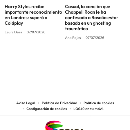
Harry Styles recibe
Casual, la canción que
importante reconocimiento
Chappell Roan le ha
en Londres: superó a
confesado a Rosalía estar
Coldplay
basada en un ghosting
traumático
Laura Daza
07/07/2026
Ana Rojas
07/07/2026
SIGUE A
LOS40 USA
©PRISA MEDIA USA, INC. All rights reserved.
PRISA MEDIA USA, INC, expressly reserves the right to reproduce and use the
works and other services accessible from this website by machine-readable
media or other suitable means.
Aviso Legal
Política de Privacidad
Política de cookies
Configuración de cookies
LOS40 en tu móvil