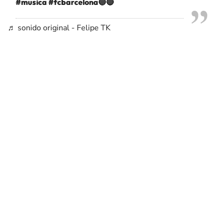
#musica
#fcbarcelona🔵🔴
♬ sonido original - Felipe TK