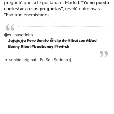
preguntó que si le gustaba el Madrid.
"Yo no puedo
contestar a esas preguntas"
, reveló entre risas.
"Eso trae enemistades".
@eusousotinho
Jajajajja Pero Benito 😆 clip de @Ibai con @Bad
Bunny
#ibai
#badbunny
#twitch
♬ sonido original - Eu Sou Sotinho ;)