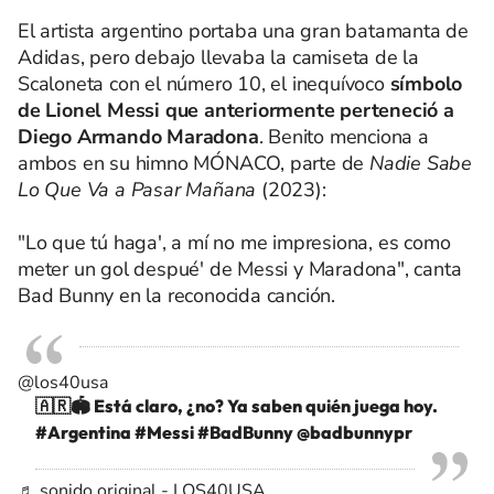
El artista argentino portaba una gran batamanta de
Adidas, pero debajo llevaba la camiseta de la
Scaloneta con el número 10, el inequívoco
símbolo
de Lionel Messi que anteriormente perteneció a
Diego Armando Maradona
. Benito menciona a
ambos en su himno MÓNACO, parte de
Nadie Sabe
Lo Que Va a Pasar Mañana
(2023):
"Lo que tú haga', a mí no me impresiona, es como
meter un gol despué' de Messi y Maradona", canta
Bad Bunny en la reconocida canción.
@los40usa
🇦🇷🏟️ Está claro, ¿no? Ya saben quién juega hoy.
#Argentina
#Messi
#BadBunny
@badbunnypr
♬ sonido original - LOS40USA