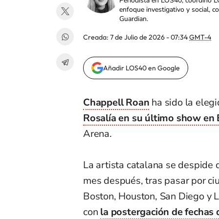
Periodista en LOS40; coordino L
enfoque investigativo y social, 
Guardian.
Creada:
7 de Julio de 2026 - 07:34
GMT-4
Añadir LOS40 en Google
Chappell Roan
ha sido la eleg
Rosalía en su último show en
Arena.
La artista catalana se despide
mes después, tras pasar por c
Boston, Houston, San Diego y L
con
la postergación de fechas