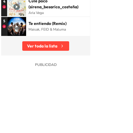
Cule poco
4
(sirena_besarico_costeña)
Aria Vega
5
Te entiendo (Remix)
Maisak, FEID & Maluma
Ver toda la lista