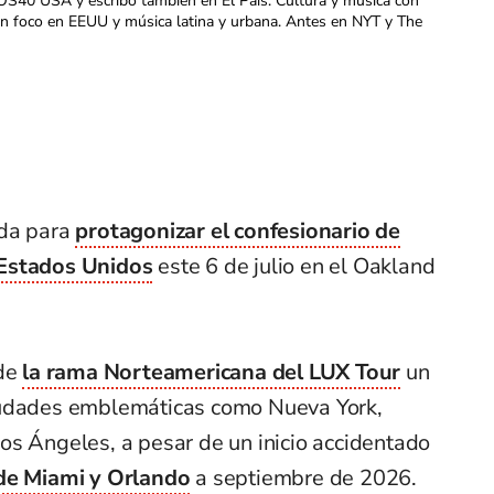
OS40 USA y escribo también en El País. Cultura y música con
con foco en EEUU y música latina y urbana. Antes en NYT y The
ida para
protagonizar el confesionario de
 Estados Unidos
este 6 de julio en el Oakland
 de
la rama Norteamericana del LUX Tour
un
iudades emblemáticas como Nueva York,
os Ángeles, a pesar de un inicio accidentado
 de Miami y Orlando
a septiembre de 2026.