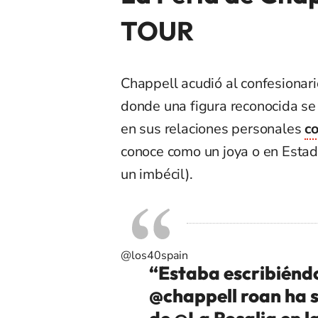
TOUR
Chappell acudió al confesionar
donde una figura reconocida se
en sus relaciones personales
co
conoce como un joya o en Esta
un imbécil).
@los40spain
“Estaba escribiéndo
@chappell roan ha s