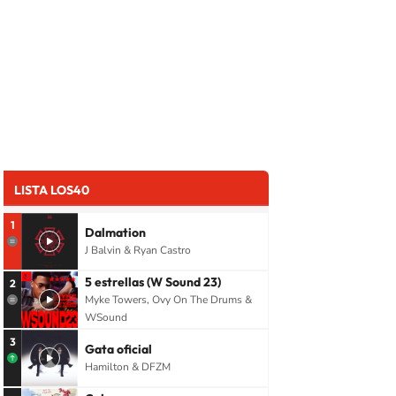
LISTA LOS40
1
Dalmation
J Balvin & Ryan Castro
5 estrellas (W Sound 23)
2
Myke Towers, Ovy On The Drums &
WSound
3
Gata oficial
Hamilton & DFZM