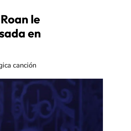
 Roan le
asada en
lgica canción