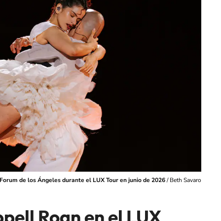
 Forum de los Ángeles durante el LUX Tour en junio de 2026
/
Beth Savaro
pell Roan en el LUX