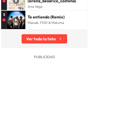
(sirena_besarico_costeña)
Aria Vega
5
Te entiendo (Remix)
Maisak, FEID & Maluma
Ver toda la lista