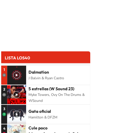
LISTA LOS40
1
Dalmation
J Balvin & Ryan Castro
5 estrellas (W Sound 23)
2
Myke Towers, Ovy On The Drums &
WSound
3
Gata oficial
Hamilton & DFZM
Cule poco
4