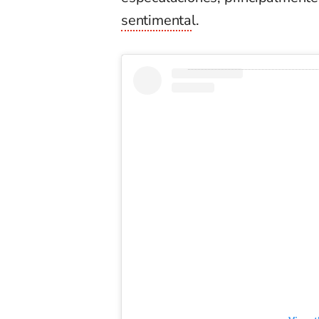
sentimenta
l.