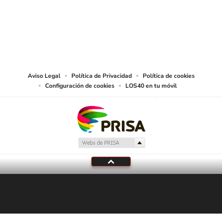
©PRISA MEDIA USA, INC. All rights reserved.
PRISA MEDIA USA, INC, expressly reserves the right to reproduce and use the
works and other services accessible from this website by machine-readable
media or other suitable means.
Aviso Legal
Política de Privacidad
Política de cookies
Configuración de cookies
LOS40 en tu móvil