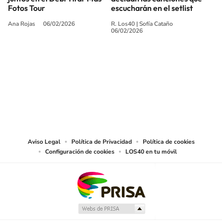
Fotos Tour
escucharán en el setlist
Ana Rojas
06/02/2026
R. Los40
|
Sofía Cataño
06/02/2026
SIGUE A
LOS40 USA
©PRISA MEDIA USA, INC. All rights reserved.
PRISA MEDIA USA, INC, expressly reserves the right to reproduce and use the
works and other services accessible from this website by machine-readable
media or other suitable means.
Aviso Legal
Política de Privacidad
Política de cookies
Configuración de cookies
LOS40 en tu móvil