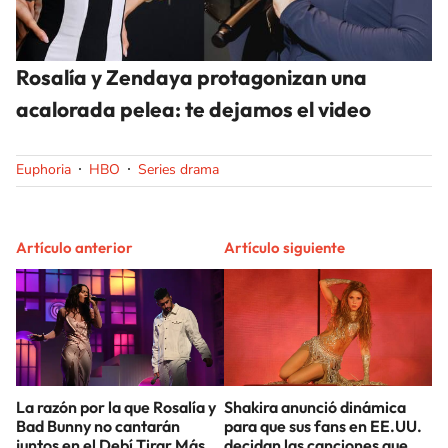
Rosalía y Zendaya protagonizan una
acalorada pelea: te dejamos el video
Euphoria
HBO
Series drama
Artículo anterior
Artículo siguiente
La razón por la que Rosalía y
Shakira anunció dinámica
Bad Bunny no cantarán
para que sus fans en EE.UU.
juntos en el Debí Tirar Más
decidan las canciones que