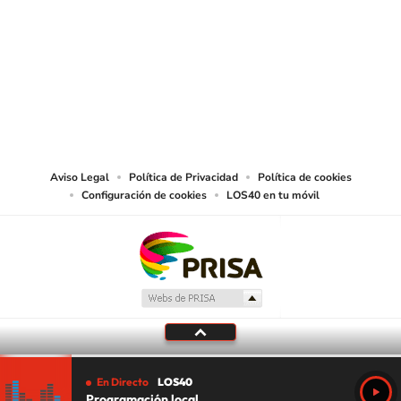
SIGUE A
LOS40 USA
©PRISA MEDIA USA, INC. All rights reserved.
PRISA MEDIA USA, INC, expressly reserves the right to reproduce and use the
works and other services accessible from this website by machine-readable
media or other suitable means.
Aviso Legal
Política de Privacidad
Política de cookies
Configuración de cookies
LOS40 en tu móvil
En Directo
LOS40
Programación local