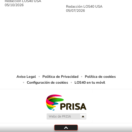
Redacción LOS40 USA
05/10/2026
Redacción LOS40 USA
05/07/2026
SIGUE A
LOS40 USA
©PRISA MEDIA USA, INC. All rights reserved.
PRISA MEDIA USA, INC, expressly reserves the right to reproduce and use the
works and other services accessible from this website by machine-readable
media or other suitable means.
Aviso Legal
Política de Privacidad
Política de cookies
Configuración de cookies
LOS40 en tu móvil