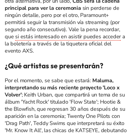
otra alternativa, por un lado,
CBS será la cadena
principal para ver la ceremonia
sin perderse de
ningún detalle, pero por el otro, Paramount+
permitirá seguir la transmisión vía streaming (por
segundo año consecutivo). Vale la pena recordar,
que
si estás interesado en asistir puedes acceder
a
la boletería a través de la tiquetera oficial del
evento AXS.
¿Qué artistas se presentarán?
Por el momento, se sabe que estará:
Maluma,
interpretando su más reciente proyecto 'Loco x
Volver'
; Keith Urban, que compartirá un tema de su
álbum 'Yacht Rock' titulado 'Flow State'; Hootie &
the Blowfish, que regresan 30 años después de su
aparición en la ceremonia; Twenty One Pilots con
'Drag Path', Teddy Swims que interpretará su éxito
'Mr. Know It All', las chicas de KATSEYE, debutando