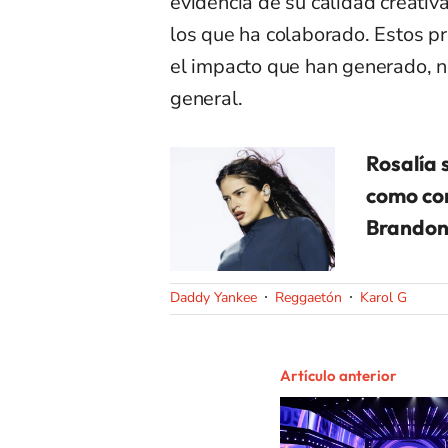
evidencia de su calidad creativ
los que ha colaborado. Estos p
el impacto que han generado, no
general.
Rosalía 
como co
Brandon
Daddy Yankee
Reggaetón
Karol G
Artículo anterior