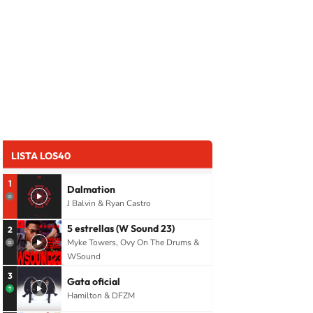
LISTA LOS40
1
Dalmation
J Balvin & Ryan Castro
5 estrellas (W Sound 23)
2
Myke Towers, Ovy On The Drums &
WSound
3
Gata oficial
Hamilton & DFZM