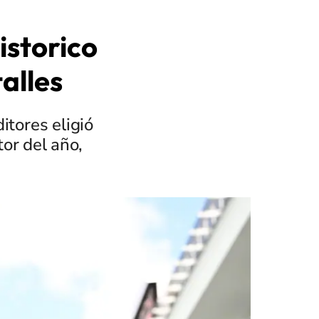
storico
alles
tores eligió
or del año,