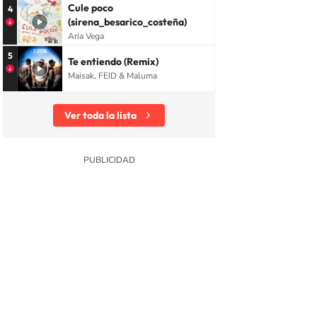
Cule poco
4
(sirena_besarico_costeña)
Aria Vega
5
Te entiendo (Remix)
Maisak, FEID & Maluma
Ver toda la lista