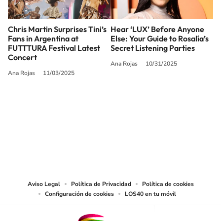
Chris Martin Surprises Tini’s
Hear ‘LUX’ Before Anyone
Fans in Argentina at
Else: Your Guide to Rosalía’s
FUTTTURA Festival Latest
Secret Listening Parties
Concert
Ana Rojas
10/31/2025
Ana Rojas
11/03/2025
SIGUE A
LOS40 USA
©PRISA MEDIA USA, INC. All rights reserved.
PRISA MEDIA USA, INC, expressly reserves the right to reproduce and use the
works and other services accessible from this website by machine-readable
media or other suitable means.
Aviso Legal
Política de Privacidad
Política de cookies
Configuración de cookies
LOS40 en tu móvil