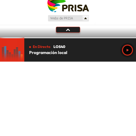
En Directo
LOS40
Programación local
Tu audio se ha acabado.
Te redirigiremos al directo.
5 "
DIRECTO
CANCELAR