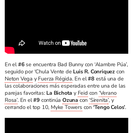
En el
#6
se encuentra Bad Bunny con ‘Alambre Púa’,
seguido por ‘Chula Vente de
Luis R. Conriquez
con
Neton Vega
y
Fuerza Régida
. En el
#8
está una de
las colaboraciones más esperadas entre una de las
parejas favoritas:
La Bichota
y
Feid
con
‘Verano
Rosa’
. En el
#9
continúa
Ozuna
con
‘Sirenita
’
, y
cerrando el top 10,
Myke Towers
con
‘Tengo Celos’
.