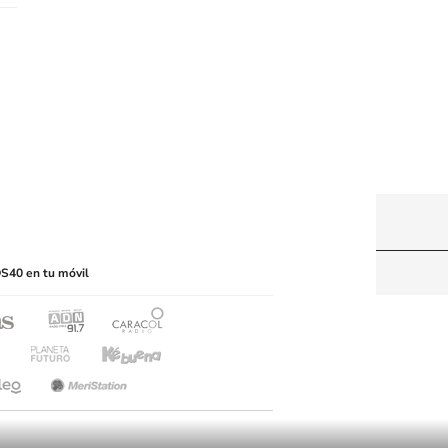
y machine-readable media or other suitable means.
S40 en tu móvil