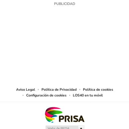
SIGUE A
LOS40 USA
©PRISA MEDIA USA, INC. All rights reserved.
PRISA MEDIA USA, INC, expressly reserves the right to reproduce and use the
works and other services accessible from this website by machine-readable
media or other suitable means.
Aviso Legal
Política de Privacidad
Política de cookies
Configuración de cookies
LOS40 en tu móvil