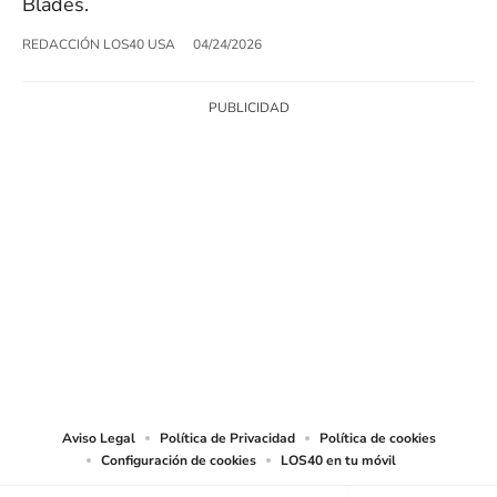
Blades.
REDACCIÓN LOS40 USA
04/24/2026
SIGUE A
LOS40 USA
©PRISA MEDIA USA, INC. All rights reserved.
PRISA MEDIA USA, INC, expressly reserves the right to reproduce and use the
works and other services accessible from this website by machine-readable
media or other suitable means.
Aviso Legal
Política de Privacidad
Política de cookies
Configuración de cookies
LOS40 en tu móvil