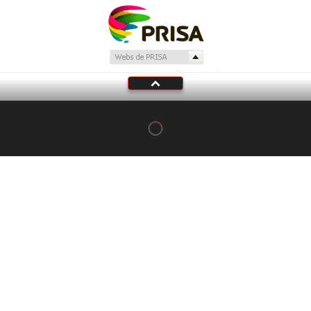
Tu audio se ha acabado.
Te redirigiremos al directo.
5 "
DIRECTO
CANCELAR