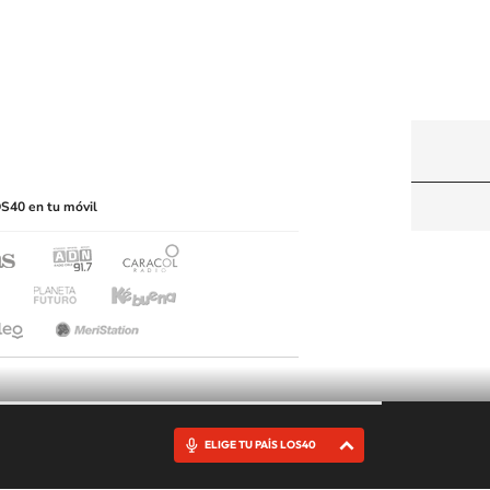
y machine-readable media or other suitable means.
S40 en tu móvil
ELIGE TU PAÍS LOS40