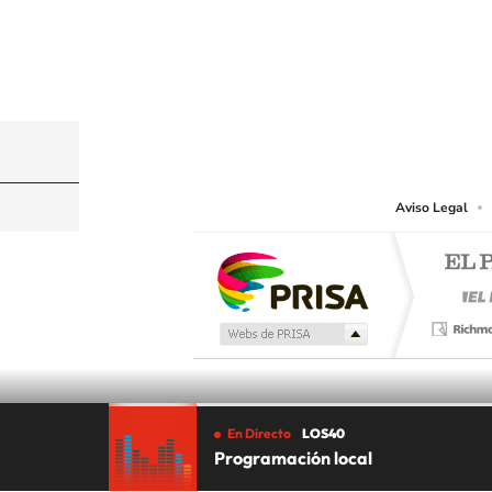
©PRISA MEDIA USA, INC. All rights reserved.
PRISA MEDIA USA, INC, expressly reserves the righ
Aviso Legal
En Directo
LOS40
Programación local