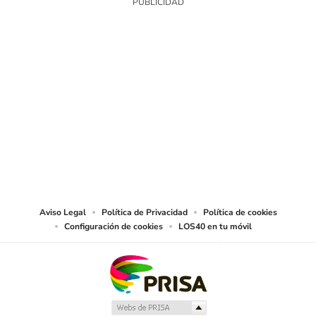
SIGUE A
LOS40 USA
©PRISA MEDIA USA, INC. All rights reserved.
PRISA MEDIA USA, INC, expressly reserves the right to reproduce and use the
works and other services accessible from this website by machine-readable
media or other suitable means.
Aviso Legal
Política de Privacidad
Política de cookies
Configuración de cookies
LOS40 en tu móvil