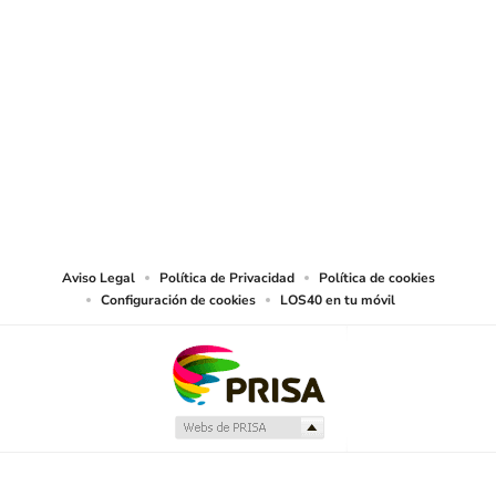
SIGUE A
LOS40 USA
©PRISA MEDIA USA, INC. All rights reserved.
PRISA MEDIA USA, INC, expressly reserves the right to reproduce and use the
works and other services accessible from this website by machine-readable
media or other suitable means.
Aviso Legal
Política de Privacidad
Política de cookies
Configuración de cookies
LOS40 en tu móvil