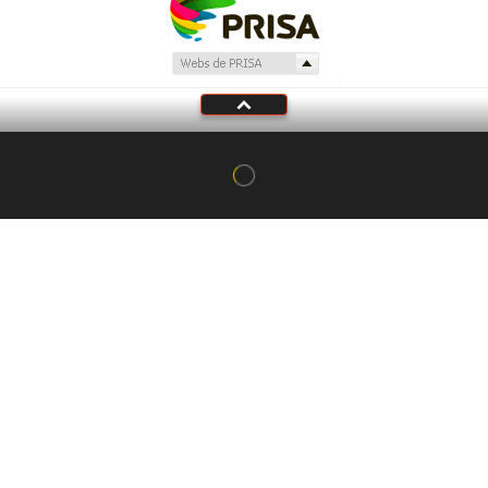
Tu audio se ha acabado.
Te redirigiremos al directo.
5 "
DIRECTO
CANCELAR