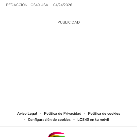
REDACCIÓN LOS40 USA
04/24/2026
SIGUE A
LOS40 USA
©PRISA MEDIA USA, INC. All rights reserved.
PRISA MEDIA USA, INC, expressly reserves the right to reproduce and use the
works and other services accessible from this website by machine-readable
media or other suitable means.
Aviso Legal
Política de Privacidad
Política de cookies
Configuración de cookies
LOS40 en tu móvil