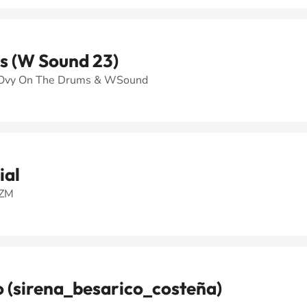
as (W Sound 23)
 Ovy On The Drums & WSound
ial
FZM
o (sirena_besarico_costeña)