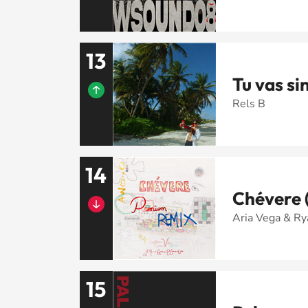
13
Tu vas sin
Rels B
14
Chévere 
Aria Vega & Ry
15