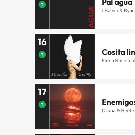
Pal agua
J Balvin & Ryan
16
Cosita li
Elena Rose feat
17
Enemigo
Ozuna & Beéle