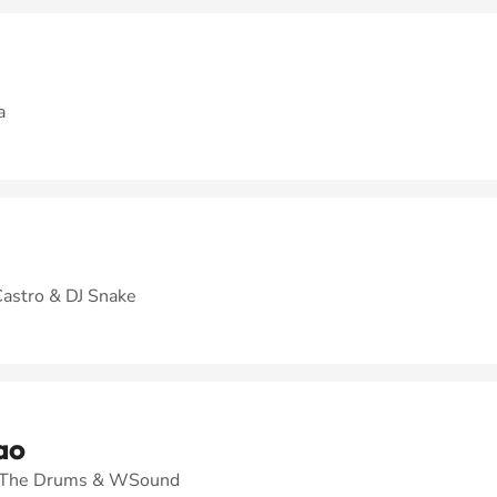
a
Castro & DJ Snake
ao
n The Drums & WSound