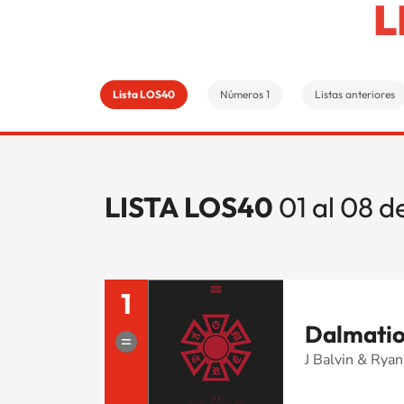
L
Lista LOS40
Números 1
Listas anteriores
LISTA LOS40
01 al 08 
1
Dalmati
J Balvin & Ryan