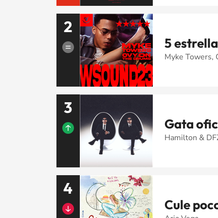
2
5 estrell
Myke Towers,
3
Gata ofic
Hamilton & D
4
Cule poc