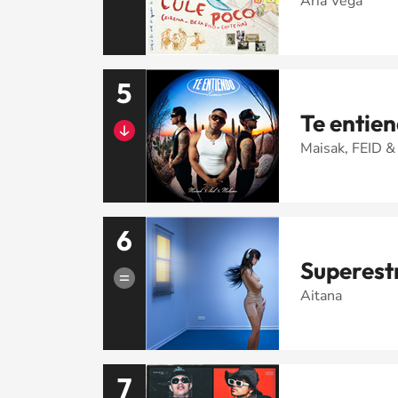
Aria Vega
5
Te entien
Maisak, FEID 
6
Superestr
Aitana
7