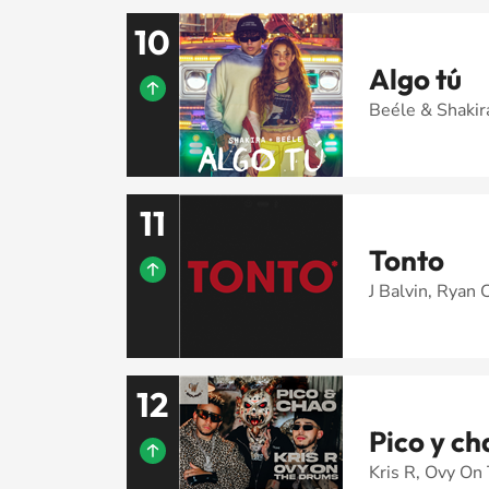
10
Algo tú
Beéle & Shakir
11
Tonto
J Balvin, Ryan 
12
Pico y ch
Kris R, Ovy O