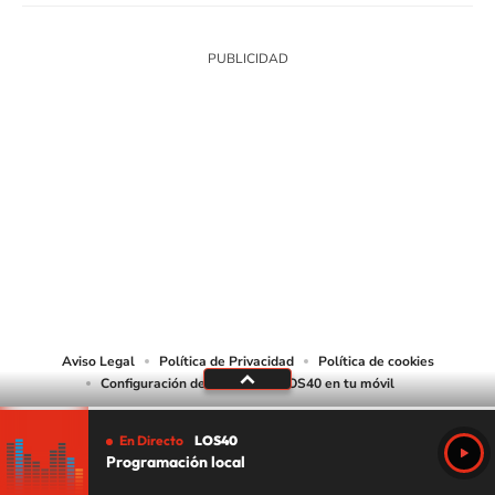
SIGUE A
LOS40 USA
©PRISA MEDIA USA, INC. All rights reserved.
PRISA MEDIA USA, INC, expressly reserves the right to reproduce and use the
works and other services accessible from this website by machine-readable
media or other suitable means.
Aviso Legal
Política de Privacidad
Política de cookies
Configuración de cookies
LOS40 en tu móvil
En Directo
LOS40
Programación local