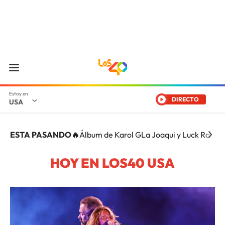
DIRECTO
USA
ESTA PASANDO🔥
Álbum de Karol G
La Joaqui y Luck Ra
Pere
HOY EN LOS40 USA