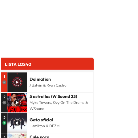
LISTA LOS40
1
Dalmation
J Balvin & Ryan Castro
5 estrellas (W Sound 23)
2
Myke Towers, Ovy On The Drums &
WSound
3
Gata oficial
Hamilton & DFZM
Cule poco
4