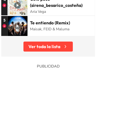
(sirena_besarico_costeña)
Aria Vega
5
Te entiendo (Remix)
Maisak, FEID & Maluma
Ver toda la lista