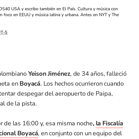
OS40 USA y escribo también en El País. Cultura y música con
con foco en EEUU y música latina y urbana. Antes en NYT y The
T-5
colombiano
Yeison Jiménez
, de 34 años, falleció
oneta en
Boyacá
. Los hechos ocurrieron cuando
intentar despegar del aeropuerto de Paipa,
al de la pista.
or de las 16:00 y, esa misma noche
,
la Fiscalía
ccional Boyacá
, en conjunto con un equipo del