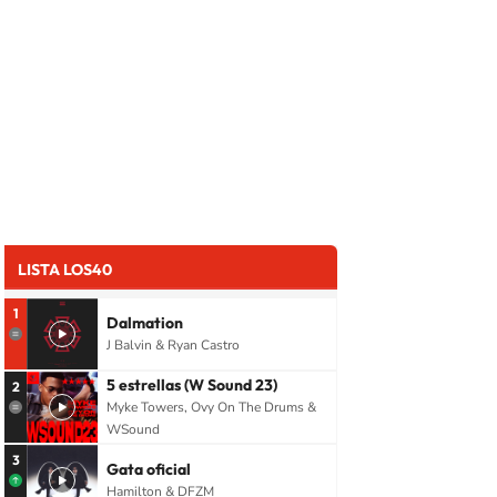
LISTA LOS40
1
Dalmation
J Balvin & Ryan Castro
5 estrellas (W Sound 23)
2
Myke Towers, Ovy On The Drums &
WSound
3
Gata oficial
Hamilton & DFZM