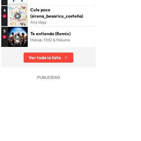
Cule poco
4
(sirena_besarico_costeña)
Aria Vega
5
Te entiendo (Remix)
Maisak, FEID & Maluma
Ver toda la lista