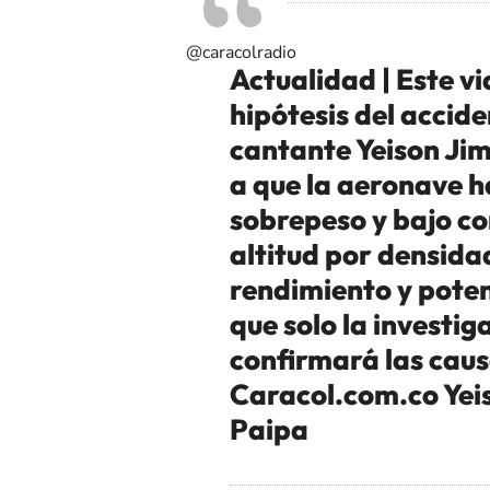
@caracolradio
Actualidad | Este v
hipótesis del acciden
cantante Yeison Ji
a que la aeronave 
sobrepeso y bajo co
altitud por densida
rendimiento y poten
que solo la investiga
confirmará las cau
Caracol.com.co Yei
Paipa