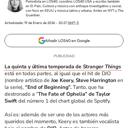
Periodista en LOS40; coordino LOS40 USA y escribo también
en El País. Cultura y música con enfoque investigativo y social,
con foco en EEUU y música latina y urbana. Antes en NYT y The
Guardian.
Actualizada:
19 de Enero de 2026 - 20:27
GMT-5
Añadir LOS40 en Google
La quinta y última temporada de
Stranger Things
está en todas partes, al igual que el hit de DJO
(nombre artístico de
Joe Keery, Steve Harrington
en
la serie),
“End of Beginning”.
Tanto, que ha
destronado a “
The Fate of Ophelia” de Taylor
Swift
del número 1 del chart global de Spotify.
Así es: además de ser uno de los actores más
queridos del momento, Keery es también vocalista