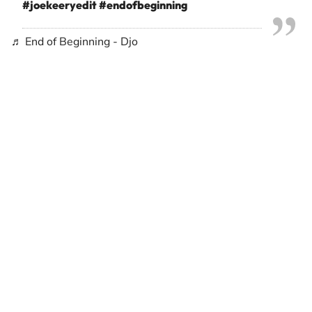
#joekeeryedit
#endofbeginning
♬ End of Beginning - Djo