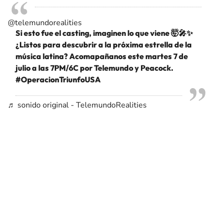
@telemundorealities
Si esto fue el casting, imaginen lo que viene 🤯🎤✨
¿Listos para descubrir a la próxima estrella de la
música latina? Acomapañanos este martes 7 de
julio a las 7PM/6C por Telemundo y Peacock.
#OperacionTriunfoUSA
♬ sonido original - TelemundoRealities