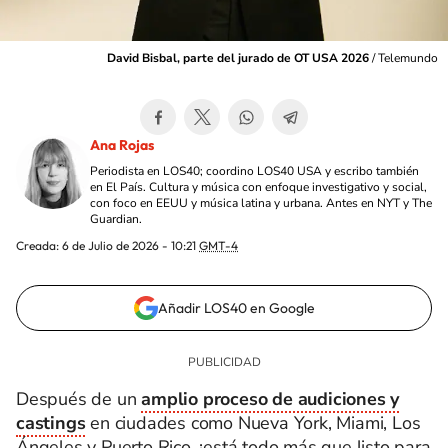
David Bisbal, parte del jurado de OT USA 2026
/
Telemundo
Ana Rojas
Periodista en LOS40; coordino LOS40 USA y escribo también
en El País. Cultura y música con enfoque investigativo y social,
con foco en EEUU y música latina y urbana. Antes en NYT y The
Guardian.
Creada:
6 de Julio de 2026 - 10:21
GMT-4
Añadir LOS40 en Google
Después de un
amplio proceso de audiciones y
castings
en ciudades como Nueva York, Miami, Los
Ángeles y Puerto Rico, ¡está todo más que listo para