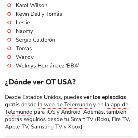
Karol Wilson
Kevin Dalí y Tomás
Leslie
Naomy
Sergio Calderón
Tomás
Wandy
Welmys Hernández ‘BBA’
¿Dónde ver OT USA?
Desde Estados Unidos, puedes
ver los episodios
gratis
desde
la web de Telemundo
y en
la app de
Telemundo
para iOS y Android. Además, también
podrás seguirlos desde tu Smart TV (Roku, Fire TV,
Apple TV, Samsung TV y Xbox).