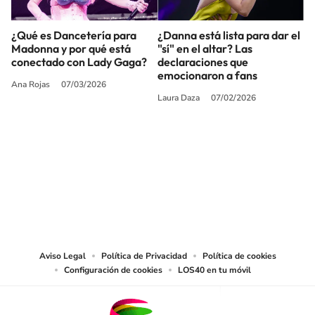
¿Qué es Dancetería para
¿Danna está lista para dar el
Madonna y por qué está
"sí" en el altar? Las
conectado con Lady Gaga?
declaraciones que
emocionaron a fans
Ana Rojas
07/03/2026
Laura Daza
07/02/2026
SIGUE A
LOS40 USA
©PRISA MEDIA USA, INC. All rights reserved.
PRISA MEDIA USA, INC, expressly reserves the right to reproduce and use the
works and other services accessible from this website by machine-readable
media or other suitable means.
Aviso Legal
Política de Privacidad
Política de cookies
Configuración de cookies
LOS40 en tu móvil