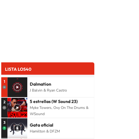
LISTA LOS40
1
Dalmation
J Balvin & Ryan Castro
5 estrellas (W Sound 23)
2
Myke Towers, Ovy On The Drums &
WSound
3
Gata oficial
Hamilton & DFZM