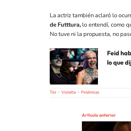
La actriz también aclaró lo ocur
de Futttura,
lo entendí, como qu
No tuve ni la propuesta, no pas
Feid hab
lo que di
Tini
Violetta
Polémicas
Artículo anterior