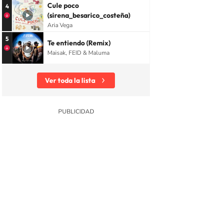
Cule poco
4
(sirena_besarico_costeña)
Aria Vega
5
Te entiendo (Remix)
Maisak, FEID & Maluma
Ver toda la lista