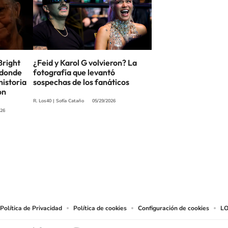
Bright
¿Feid y Karol G volvieron? La
 donde
fotografía que levantó
 historia
sospechas de los fanáticos
ón
R. Los40
|
Sofía Cataño
05/29/2026
026
SIGUE A
LOS40 USA
t to reproduce and use the works and other services accessible from this website b
Política de Privacidad
Política de cookies
Configuración de cookies
LO