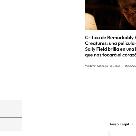
Crítica de Remarkably 
Creatures: una película
Sally Field brilla en una
que nos tocará el coraz
Vladimir Arteaga Figueroa
05/30/2
©PRISA MEDIA USA, INC. All rights reserved.
PRISA MEDIA USA, INC, expressly reserves the righ
Aviso Legal