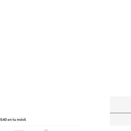
y machine-readable media or other suitable means.
S40 en tu móvil