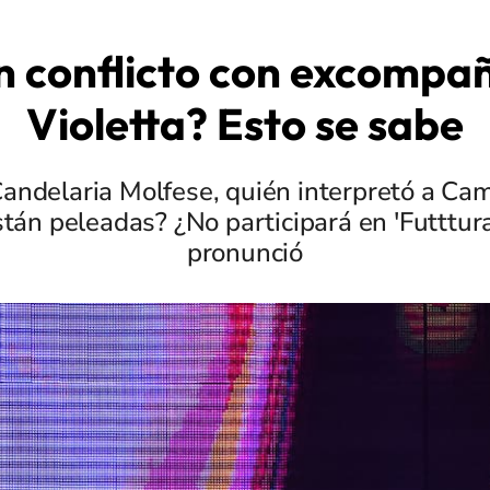
en conflicto con excompa
Violetta? Esto se sabe
Candelaria Molfese, quién interpretó a Cam
Están peleadas? ¿No participará en 'Futttura
pronunció