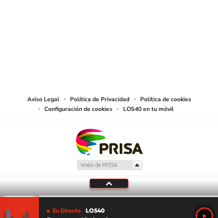
SIGUE A
LOS40 USA
©PRISA MEDIA USA, INC. All rights reserved.
PRISA MEDIA USA, INC, expressly reserves the right to reproduce and use the
works and other services accessible from this website by machine-readable
media or other suitable means.
Aviso Legal
Política de Privacidad
Política de cookies
Configuración de cookies
LOS40 en tu móvil
En Directo
LOS40