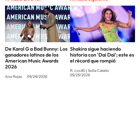
De Karol G a Bad Bunny: Los
Shakira sigue haciendo
ganadores latinos de los
historia con 'Dai Dai'; este es
American Music Awards
el récord que rompió
2026
R. Los40
|
Sofía Cataño
05/25/2026
Ana Rojas
05/26/2026
SIGUE A
LOS40 USA
©PRISA MEDIA USA, INC. All rights reserved.
PRISA MEDIA USA, INC, expressly reserves the right to reproduce and use the
works and other services accessible from this website by machine-readable
media or other suitable means.