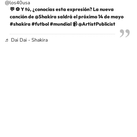
@los40usa
💬 ⚽️ Y tú, ¿conocías esta expresión? La nueva
canción de @Shakira saldrá el próximo 14 de mayo
#shakira
#futbol
#mundial
📹 @ArtistPublicist
♬ Dai Dai - Shakira