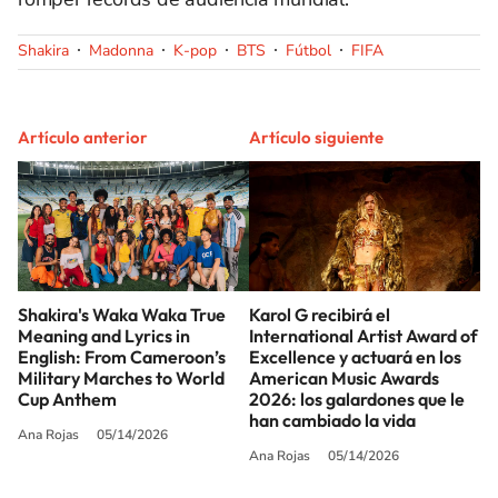
Shakira
Madonna
K-pop
BTS
Fútbol
FIFA
Artículo anterior
Artículo siguiente
Shakira's Waka Waka True
Karol G recibirá el
Meaning and Lyrics in
International Artist Award of
English: From Cameroon’s
Excellence y actuará en los
Military Marches to World
American Music Awards
Cup Anthem
2026: los galardones que le
han cambiado la vida
Ana Rojas
05/14/2026
Ana Rojas
05/14/2026
SIGUE A
LOS40 USA