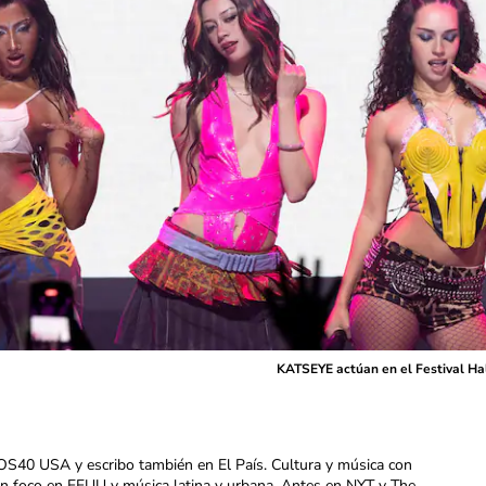
KATSEYE actúan en el Festival Hal
OS40 USA y escribo también en El País. Cultura y música con
con foco en EEUU y música latina y urbana. Antes en NYT y The