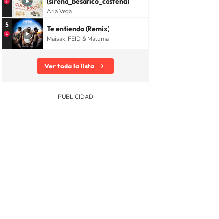
(sirena_besarico_costeña)
Aria Vega
5
Te entiendo (Remix)
Maisak, FEID & Maluma
Ver toda la lista