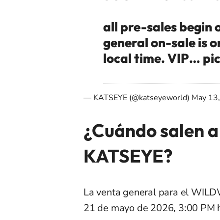
all pre-sales begi
general on-sale is 
local time. VIP…
pi
— KATSEYE (@katseyeworld)
May 13
¿Cuándo salen a 
KATSEYE?
La venta general para el WIL
21 de mayo de 2026, 3:00 PM h