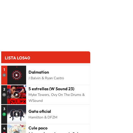
LISTA LOS40
1
Dalmation
J Balvin & Ryan Castro
5 estrellas (W Sound 23)
2
Myke Towers, Ovy On The Drums &
WSound
3
Gata oficial
Hamilton & DFZM
Cule poco
4