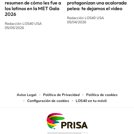
resumen de cómo les fue a
protagonizan una acalorada
los latinos en la MET Gala
pelea: te dejamos el video
2026
Redacción LOS40 USA
05/04/2026
Redacción LOS40 USA
05/05/2026
SIGUE A
LOS40 USA
©PRISA MEDIA USA, INC. All rights reserved.
PRISA MEDIA USA, INC, expressly reserves the right to reproduce and use the
works and other services accessible from this website by machine-readable
media or other suitable means.
Aviso Legal
Política de Privacidad
Política de cookies
Configuración de cookies
LOS40 en tu móvil