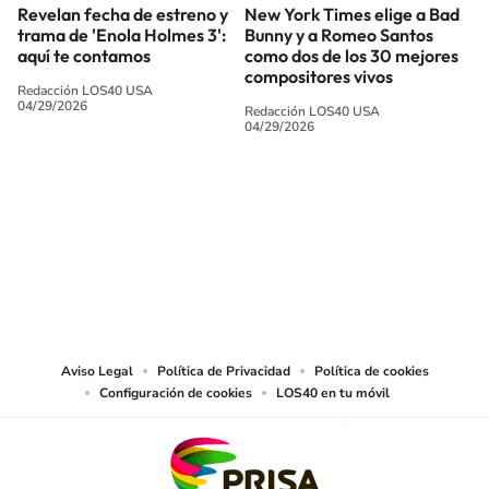
Revelan fecha de estreno y
New York Times elige a Bad
trama de 'Enola Holmes 3':
Bunny y a Romeo Santos
aquí te contamos
como dos de los 30 mejores
compositores vivos
Redacción LOS40 USA
04/29/2026
Redacción LOS40 USA
04/29/2026
SIGUE A
LOS40 USA
©PRISA MEDIA USA, INC. All rights reserved.
PRISA MEDIA USA, INC, expressly reserves the right to reproduce and use the
works and other services accessible from this website by machine-readable
media or other suitable means.
Aviso Legal
Política de Privacidad
Política de cookies
Configuración de cookies
LOS40 en tu móvil